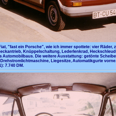
Fiat, "fast ein Porsche", wie ich immer spottete: vier Räder, 
Heckantrieb, Knüppelschaltung, Lederlenkrad, Heckschleude
s Automobilbaus. Die weitere Ausstattung: getönte Scheibe
, Drehstromlichtmaschine, Liegesitze, Automatikgurte vorne
1): 7.740 DM.