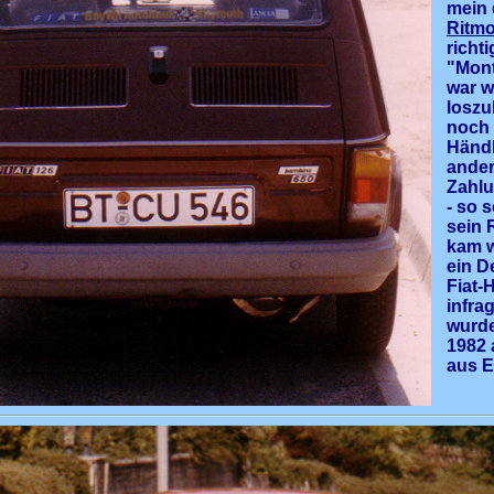
mein 
Ritmo
richt
"Mont
war w
loszu
noch 
Händl
ander
Zahlu
- so 
sein 
kam w
ein D
Fiat-
infra
wurde
1982 
aus E