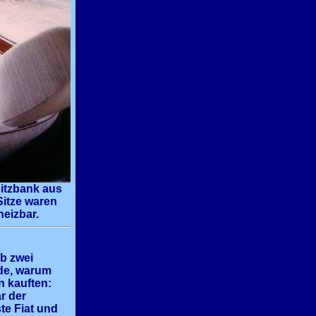
itzbank aus
 Sitze waren
eizbar.
b zwei
de, warum
hn kauften:
r der
ste Fiat und