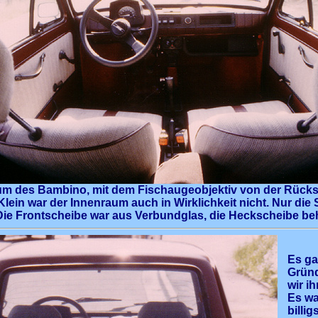
um des Bambino, mit dem Fischaugeobjektiv von der Rücks
 Klein war der Innenraum auch in Wirklichkeit nicht. Nur die
Die Frontscheibe war aus Verbundglas, die Heckscheibe beh
Es ga
Grün
wir i
Es wa
billig