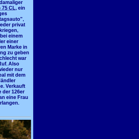
damaliger
 75 CL
, ein
iges
agsauto",
eder privat
kriegen,
bei einem
er einer
en Marke in
ng zu geben
schlecht war
Ruf. Also
ieder nur
eal mit dem
Händler
ge. Verkauft
 der 126er
an eine Frau
rlangen.