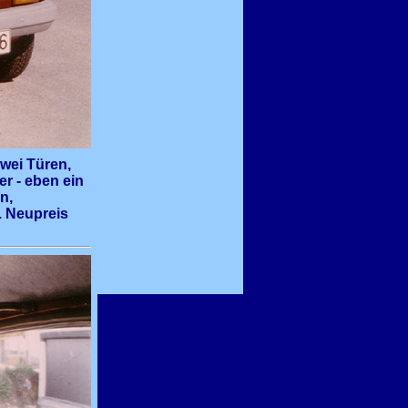
zwei Türen,
r - eben ein
n,
. Neupreis