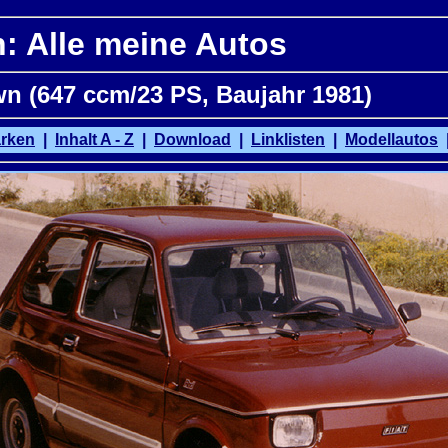
: Alle meine Autos
n (647 ccm/23 PS, Baujahr 1981)
rken
|
Inhalt A - Z
|
Download
|
Linklisten
|
Modellautos