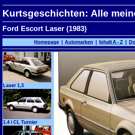
Kurtsgeschichten: Alle mein
Ford Escort Laser (1983)
Homepage
|
Automarken
|
Inhalt A - Z
|
Do
Laser 1,3
1,4 i CL Turnier