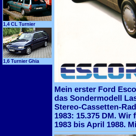
1,4 CL Turnier
1,6 Turnier Ghia
Mein erster Ford Esco
das Sondermodell Lase
Stereo-Cassetten-Rad
1983: 15.375 DM. Wir
1983 bis April 1988. Mi