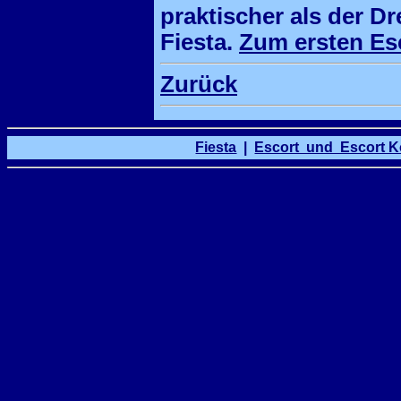
praktischer als der Dr
Fiesta.
Zum ersten Esc
Zurück
Fiesta
|
Escort und Escort 