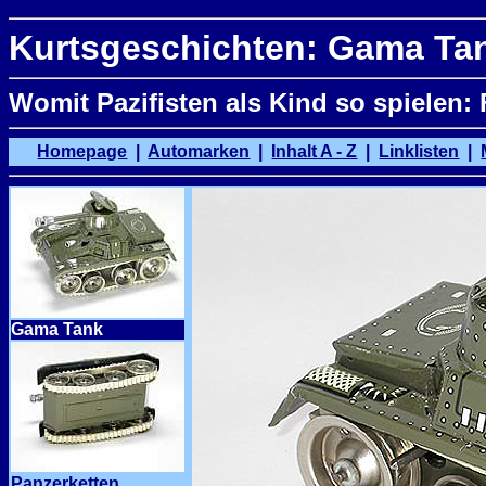
Kurtsgeschichten: Gama Ta
Womit Pazifisten als Kind so spielen
Homepage
|
Automarken
|
Inhalt A - Z
|
Linklisten
|
Gama Tank
Panzerketten